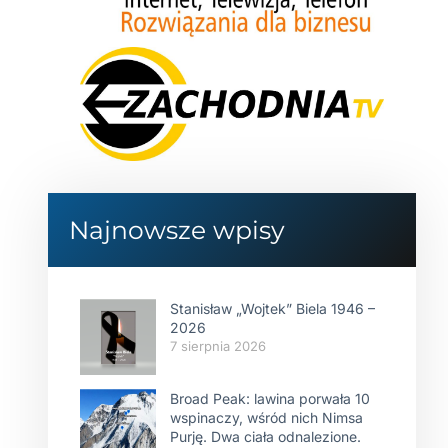
Najnowsze wpisy
Stanisław „Wojtek” Biela 1946 –
2026
7 sierpnia 2026
Broad Peak: lawina porwała 10
wspinaczy, wśród nich Nimsa
Purję. Dwa ciała odnalezione.