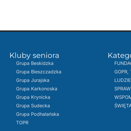
Kluby seniora
Kateg
Grupa Beskidzka​
FUNDA
Grupa Bieszczadzka
GOPR, 
Grupa Jurajska
LUDZI
Grupa Karkonoska
SPRAW
Grupa Krynicka
WSPOM
Grupa Sudecka
ŚWIĘTA
Grupa Podhalańska
TOPR