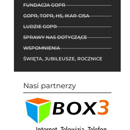
FUNDACJA GOPR
GOPR, TOPR, HS, IKAR-CISA
LUDZIE GOPR
SPRAWY NAS DOTYCZĄCE
WSPOMNIENIA
ŚWIĘTA, JUBILEUSZE, ROCZNICE
Nasi partnerzy