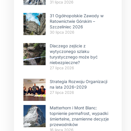
31 lipca 2026
31 Ogólnopolskie Zawody w
Ratownictwie Górskim –
Szczeliniec 2026
30 lipca 2026
Dlaczego zejście z
wytyczonego szlaku
turystycznego może być
niebezpieczne?
27 lipca 2026
Strategia Rozwoju Organizacji
na lata 2026–2029
27 lipca 2026
Matterhorn i Mont Blanc:
topnienie permafrost, wypadki
śmiertelne, znamienne decyzje
przewodników
16 lipca 2026