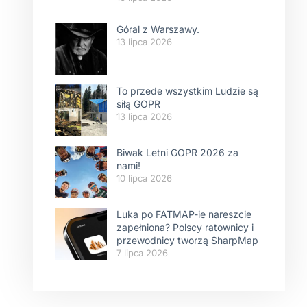
Góral z Warszawy.
13 lipca 2026
To przede wszystkim Ludzie są
siłą GOPR
13 lipca 2026
Biwak Letni GOPR 2026 za
nami!
10 lipca 2026
Luka po FATMAP-ie nareszcie
zapełniona? Polscy ratownicy i
przewodnicy tworzą SharpMap
7 lipca 2026