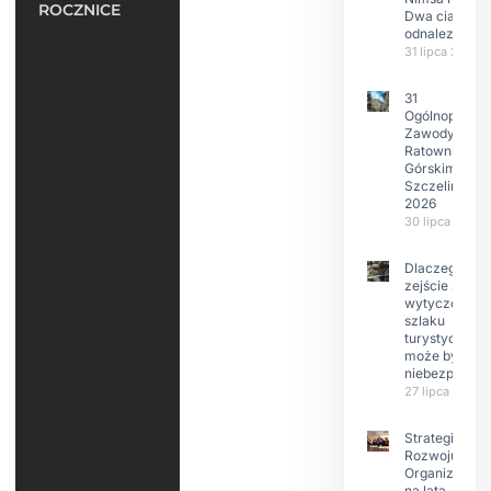
ROCZNICE
Dwa ciała
odnalezione.
31 lipca 2026
31
Ogólnopolski
Zawody w
Ratownictwie
Górskim –
Szczeliniec
2026
30 lipca 2026
Dlaczego
zejście z
wytyczonego
szlaku
turystyczneg
może być
niebezpieczn
27 lipca 2026
Strategia
Rozwoju
Organizacji
na lata