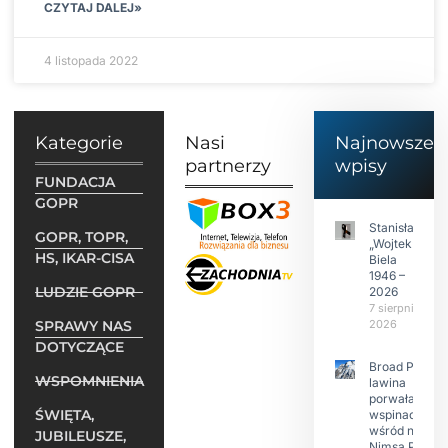
CZYTAJ DALEJ»
4 listopada 2022
Kategorie
Nasi
Najnowsze
partnerzy
wpisy
FUNDACJA
GOPR
Stanisław
GOPR, TOPR,
„Wojtek”
HS, IKAR-CISA
Biela
1946 –
LUDZIE GOPR
2026
7 sierpnia
SPRAWY NAS
2026
DOTYCZĄCE
Broad Peak:
WSPOMNIENIA
lawina
porwała 10
ŚWIĘTA,
wspinaczy,
wśród nich
JUBILEUSZE,
Nimsa Purję.