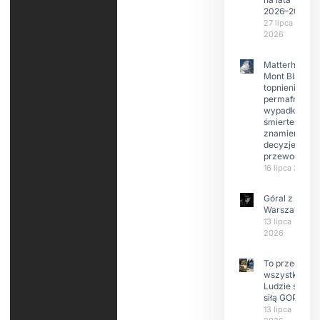
2026–2029
27 lipca
2026
Matterhorn i
Mont Blanc:
topnienie
permafrost,
wypadki
śmiertelne,
znamienne
decyzje
przewodnikó
16 lipca 2026
Góral z
Warszawy.
13 lipca
2026
To przede
wszystkim
Ludzie są
siłą GOPR
13 lipca