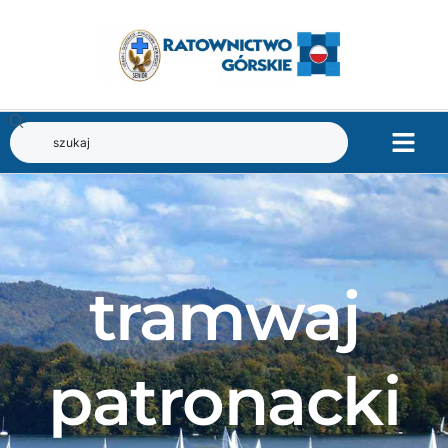
tramwaj
patronacki