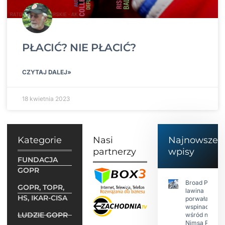
PŁACIĆ? NIE PŁACIĆ?
CZYTAJ DALEJ»
18 kwietnia 2023
Kategorie
Nasi
Najnowsze
partnerzy
wpisy
FUNDACJA
GOPR
Broad Peak:
GOPR, TOPR,
lawina
HS, IKAR-CISA
porwała 10
wspinaczy,
LUDZIE GOPR
wśród nich
Nimsa Purję.