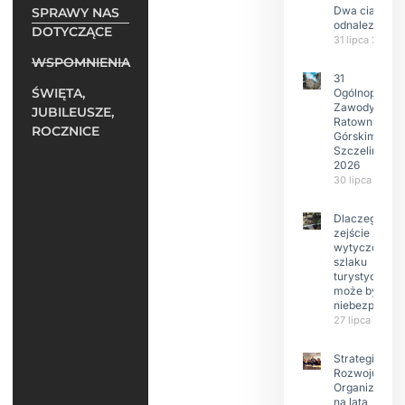
Dwa ciała
SPRAWY NAS
odnalezione.
DOTYCZĄCE
31 lipca 2026
WSPOMNIENIA
31
ŚWIĘTA,
Ogólnopolski
Zawody w
JUBILEUSZE,
Ratownictwie
ROCZNICE
Górskim –
Szczeliniec
2026
30 lipca 2026
Dlaczego
zejście z
wytyczonego
szlaku
turystyczneg
może być
niebezpieczn
27 lipca 2026
Strategia
Rozwoju
Organizacji
na lata