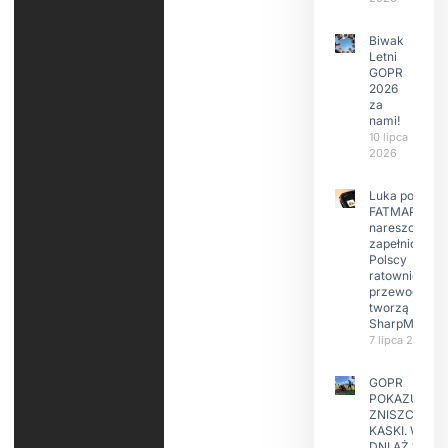
Biwak
Letni
GOPR
2026
za
nami!
10 lipca
2026
Luka po
FATMAP-ie
nareszcie
zapełniona?
Polscy
ratownicy i
przewodnicy
tworzą
SharpMap
7 lipca 2026
GOPR
POKAZUJE
ZNISZCZONE
KASKI. W KIL
DNI AŻ 15