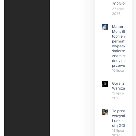
2026–2029
27 lipca
2026
Matterhorn i
Mont Blanc:
topnienie
permafrost,
wypadki
śmiertelne,
znamienne
decyzje
przewodnikó
16 lipca 2026
Góral z
Warszawy.
13 lipca
2026
To przede
wszystkim
Ludzie są
siłą GOPR
13 lipca
2026