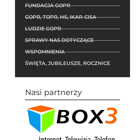
FUNDACJA GOPR
GOPR, TOPR, HS, IKAR-CISA
LUDZIE GOPR
SPRAWY NAS DOTYCZĄCE
WSPOMNIENIA
ŚWIĘTA, JUBILEUSZE, ROCZNICE
Nasi partnerzy