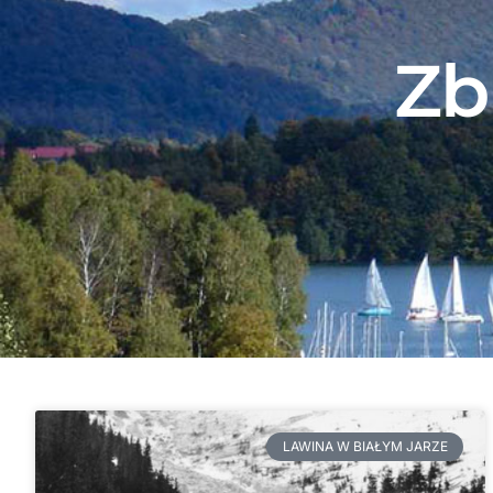
Zb
LAWINA W BIAŁYM JARZE