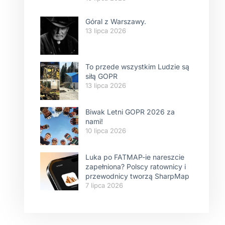
Góral z Warszawy.
13 lipca 2026
To przede wszystkim Ludzie są
siłą GOPR
13 lipca 2026
Biwak Letni GOPR 2026 za
nami!
10 lipca 2026
Luka po FATMAP-ie nareszcie
zapełniona? Polscy ratownicy i
przewodnicy tworzą SharpMap
7 lipca 2026