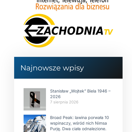
Najnowsze wpisy
Stanisław „Wojtek” Biela 1946 –
2026
7 sierpnia 2026
Broad Peak: lawina porwała 10
wspinaczy, wśród nich Nimsa
Purję. Dwa ciała odnalezione.