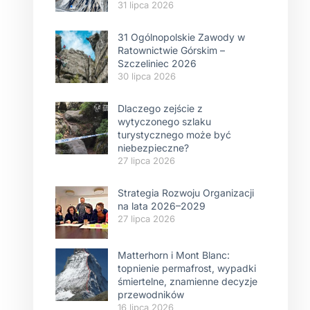
31 lipca 2026
31 Ogólnopolskie Zawody w
Ratownictwie Górskim –
Szczeliniec 2026
30 lipca 2026
Dlaczego zejście z
wytyczonego szlaku
turystycznego może być
niebezpieczne?
27 lipca 2026
Strategia Rozwoju Organizacji
na lata 2026–2029
27 lipca 2026
Matterhorn i Mont Blanc:
topnienie permafrost, wypadki
śmiertelne, znamienne decyzje
przewodników
16 lipca 2026