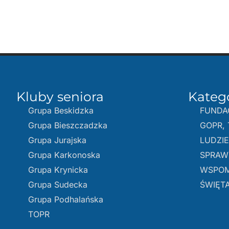
Kluby seniora
Kateg
Grupa Beskidzka​
FUNDA
Grupa Bieszczadzka
GOPR, 
Grupa Jurajska
LUDZI
Grupa Karkonoska
SPRAW
Grupa Krynicka
WSPOM
Grupa Sudecka
ŚWIĘTA
Grupa Podhalańska
TOPR