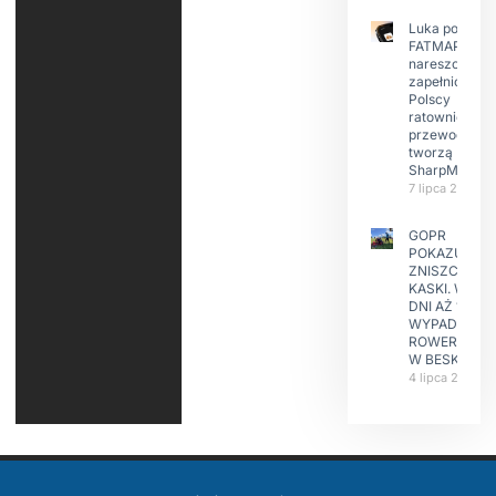
Luka po
FATMAP-ie
nareszcie
zapełniona?
Polscy
ratownicy i
przewodnicy
tworzą
SharpMap
7 lipca 2026
GOPR
POKAZUJE
ZNISZCZONE
KASKI. W KIL
DNI AŻ 15
WYPADKÓW
ROWERZYST
W BESKIDAC
4 lipca 2026