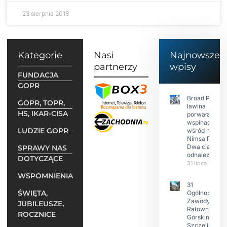
23 sierpnia 2018
Kategorie
Nasi
Najnowsze
partnerzy
wpisy
FUNDACJA
GOPR
Broad Peak:
GOPR, TOPR,
lawina
HS, IKAR-CISA
porwała 10
wspinaczy,
LUDZIE GOPR
wśród nich
Nimsa Purję.
Dwa ciała
SPRAWY NAS
odnalezione.
DOTYCZĄCE
31 lipca 2026
WSPOMNIENIA
31
ŚWIĘTA,
Ogólnopolski
Zawody w
JUBILEUSZE,
Ratownictwie
ROCZNICE
Górskim –
Szczeliniec