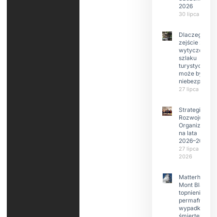
2026
30 lipca 2026
Dlaczego
zejście z
wytyczonego
szlaku
turystyczneg
może być
niebezpieczn
27 lipca 2026
Strategia
Rozwoju
Organizacji
na lata
2026–2029
27 lipca
2026
Matterhorn i
Mont Blanc:
topnienie
permafrost,
wypadki
śmiertelne,