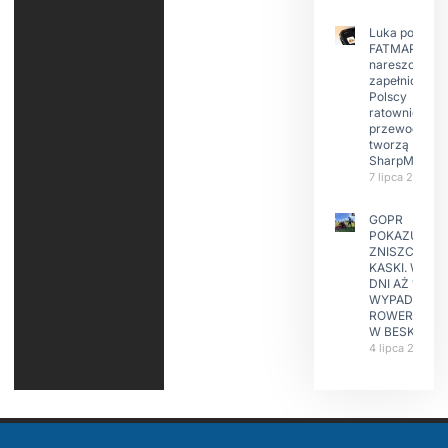
Luka po
FATMAP-ie
nareszcie
zapełniona?
Polscy
ratownicy i
przewodnicy
tworzą
SharpMap
7 lipca 2026
GOPR
POKAZUJE
ZNISZCZONE
KASKI. W KIL
DNI AŻ 15
WYPADKÓW
ROWERZYST
W BESKIDAC
4 lipca 2026