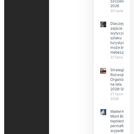
Szczeliniec
2026
30 lipca 2026
Dlaczego
zejście z
wytyczonego
szlaku
turystyczneg
może być
niebezpieczn
27 lipca 2026
Strategia
Rozwoju
Organizacji
na lata
2026–2029
27 lipca
2026
Matterhorn i
Mont Blanc:
topnienie
permafrost,
wypadki