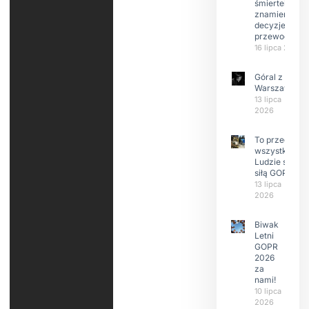
śmiertelne,
znamienne
decyzje
przewodnikó
16 lipca 2026
Góral z
Warszawy.
13 lipca
2026
To przede
wszystkim
Ludzie są
siłą GOPR
13 lipca
2026
Biwak
Letni
GOPR
2026
za
nami!
10 lipca
2026