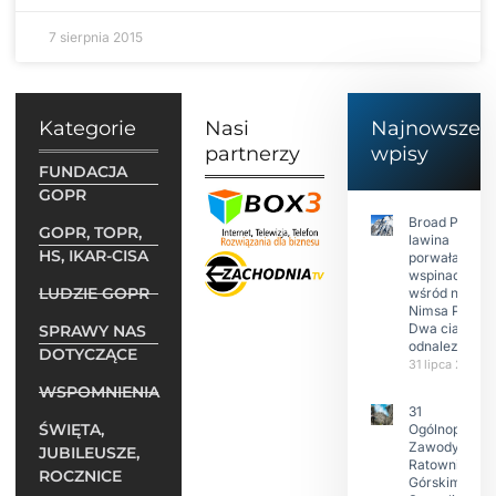
7 sierpnia 2015
Kategorie
Nasi
Najnowsze
partnerzy
wpisy
FUNDACJA
GOPR
Broad Peak:
GOPR, TOPR,
lawina
HS, IKAR-CISA
porwała 10
wspinaczy,
LUDZIE GOPR
wśród nich
Nimsa Purję.
Dwa ciała
SPRAWY NAS
odnalezione.
DOTYCZĄCE
31 lipca 2026
WSPOMNIENIA
31
ŚWIĘTA,
Ogólnopolski
Zawody w
JUBILEUSZE,
Ratownictwie
ROCZNICE
Górskim –