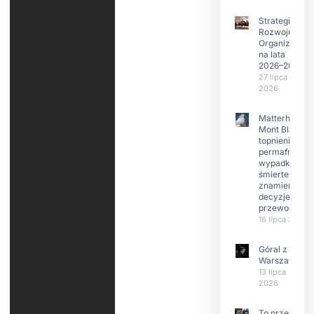
Strategia
Rozwoju
Organizacji
na lata
2026–2029
27 lipca
2026
Matterhorn i
Mont Blanc:
topnienie
permafrost,
wypadki
śmiertelne,
znamienne
decyzje
przewodnikó
16 lipca 2026
Góral z
Warszawy.
13 lipca
2026
To przede