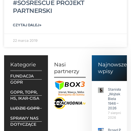
#SOSRESCUE PROJEKT
PARTNERSKI
CZYTAJ DALEJ»
22 marca 2019
Kategorie
Nasi
Najnowsze
partnerzy
wpisy
FUNDACJA
GOPR
Stanisław
GOPR, TOPR,
„Wojtek”
HS, IKAR-CISA
Biela
1946 –
LUDZIE GOPR
2026
7 sierpnia
SPRAWY NAS
2026
DOTYCZĄCE
Broad Peak: