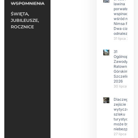
WSPOMNIENIA
lawina
porwała 10
ŚWIĘTA,
wspinaczy,
wśród nich
JUBILEUSZE,
Nimsa Purję.
ROCZNICE
Dwa ciała
odnalezione.
31 lipca 2026
31
Ogólnopolski
Zawody w
Ratownictwie
Górskim –
Szczeliniec
2026
30 lipca 2026
Dlaczego
zejście z
wytyczonego
szlaku
turystyczneg
może być
niebezpieczn
27 lipca 2026