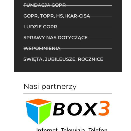
FUNDACJA GOPR
GOPR, TOPR, HS, IKAR-CISA
LUDZIE GOPR
SPRAWY NAS DOTYCZĄCE
WSPOMNIENIA
ŚWIĘTA, JUBILEUSZE, ROCZNICE
Nasi partnerzy