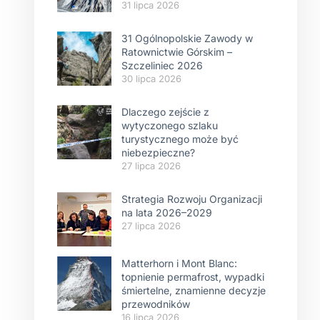
31 lipca 2026
31 Ogólnopolskie Zawody w
Ratownictwie Górskim –
Szczeliniec 2026
30 lipca 2026
Dlaczego zejście z
wytyczonego szlaku
turystycznego może być
niebezpieczne?
27 lipca 2026
Strategia Rozwoju Organizacji
na lata 2026–2029
27 lipca 2026
Matterhorn i Mont Blanc:
topnienie permafrost, wypadki
śmiertelne, znamienne decyzje
przewodników
16 lipca 2026