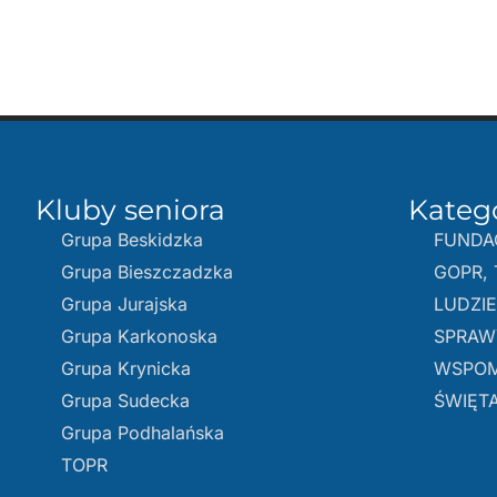
Kluby seniora
Kateg
Grupa Beskidzka​
FUNDA
Grupa Bieszczadzka
GOPR, 
Grupa Jurajska
LUDZI
Grupa Karkonoska
SPRAW
Grupa Krynicka
WSPOM
Grupa Sudecka
ŚWIĘTA
Grupa Podhalańska
TOPR