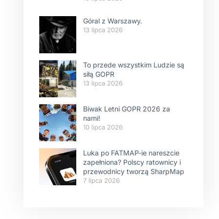
Góral z Warszawy.
13 lipca 2026
To przede wszystkim Ludzie są
siłą GOPR
13 lipca 2026
Biwak Letni GOPR 2026 za
nami!
10 lipca 2026
Luka po FATMAP-ie nareszcie
zapełniona? Polscy ratownicy i
przewodnicy tworzą SharpMap
7 lipca 2026