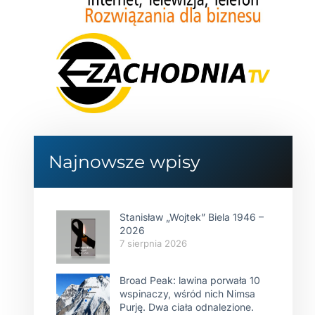
Najnowsze wpisy
Stanisław „Wojtek” Biela 1946 –
2026
7 sierpnia 2026
Broad Peak: lawina porwała 10
wspinaczy, wśród nich Nimsa
Purję. Dwa ciała odnalezione.