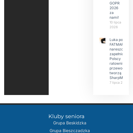
GOPR
2026
za
nami!
10 lipca
2026
Luka po
FATMAP-ie
nareszcie
zapełniona?
Polscy
ratownicy i
przewodnicy
tworzą
SharpMap
7 lipca 2026
Kluby seniora
Grupa Beskidzka​
Grupa Bieszczadzka