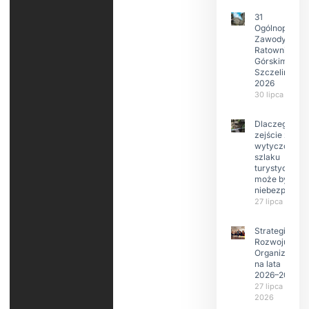
31
Ogólnopolski
Zawody w
Ratownictwie
Górskim –
Szczeliniec
2026
30 lipca 2026
Dlaczego
zejście z
wytyczonego
szlaku
turystyczneg
może być
niebezpieczn
27 lipca 2026
Strategia
Rozwoju
Organizacji
na lata
2026–2029
27 lipca
2026