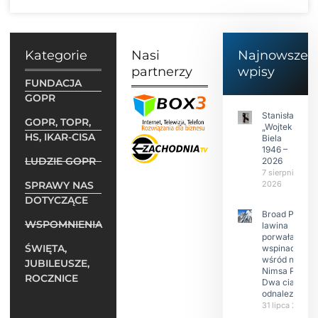
Kategorie
Nasi
Najnowsze
partnerzy
wpisy
FUNDACJA
GOPR
Stanisław
GOPR, TOPR,
„Wojtek”
HS, IKAR-CISA
Biela
1946 –
LUDZIE GOPR
2026
7 sierpnia
SPRAWY NAS
2026
DOTYCZĄCE
Broad Peak:
WSPOMNIENIA
lawina
porwała 10
ŚWIĘTA,
wspinaczy,
wśród nich
JUBILEUSZE,
Nimsa Purję.
ROCZNICE
Dwa ciała
odnalezione.
31 lipca 2026