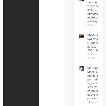
zejście z
wytyczonego
szlaku
turystyczneg
może być
niebezpieczn
27 lipca 2026
Strategia
Rozwoju
Organizacji
na lata
2026–2029
27 lipca
2026
Matterhorn i
Mont Blanc:
topnienie
permafrost,
wypadki
śmiertelne,
znamienne
decyzje
przewodnikó
16 lipca 2026