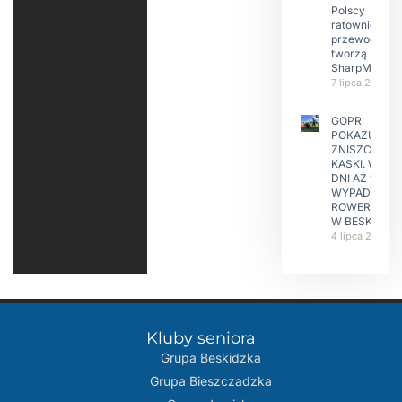
Polscy
ratownicy i
przewodnicy
tworzą
SharpMap
7 lipca 2026
GOPR
POKAZUJE
ZNISZCZONE
KASKI. W KIL
DNI AŻ 15
WYPADKÓW
ROWERZYST
W BESKIDAC
4 lipca 2026
Kluby seniora
Grupa Beskidzka​
Grupa Bieszczadzka