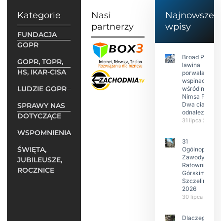
Kategorie
Nasi
Najnowsze
partnerzy
wpisy
FUNDACJA
GOPR
Broad Peak:
GOPR, TOPR,
lawina
HS, IKAR-CISA
porwała 10
wspinaczy,
LUDZIE GOPR
wśród nich
Nimsa Purję.
Dwa ciała
SPRAWY NAS
odnalezione.
DOTYCZĄCE
31 lipca 2026
WSPOMNIENIA
31
ŚWIĘTA,
Ogólnopolski
Zawody w
JUBILEUSZE,
Ratownictwie
ROCZNICE
Górskim –
Szczeliniec
2026
30 lipca 2026
Dlaczego