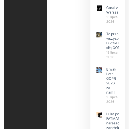
Góral z
Warszawy.
13 lipca
2026
To przede
wszystkim
Ludzie są
siłą GOPR
13 lipca
2026
Biwak
Letni
GOPR
2026
za
nami!
10 lipca
2026
Luka po
FATMAP-ie
nareszcie
zapełniona?