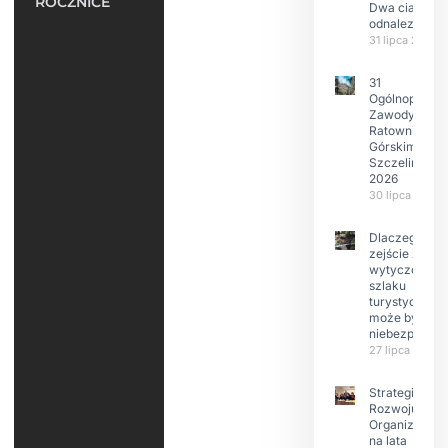
ROCZNICE
Dwa ciała
odnalezione.
31 lipca 2026
31
Ogólnopolski
Zawody w
Ratownictwie
Górskim –
Szczeliniec
2026
30 lipca 2026
Dlaczego
zejście z
wytyczonego
szlaku
turystyczneg
może być
niebezpieczn
27 lipca 2026
Strategia
Rozwoju
Organizacji
na lata