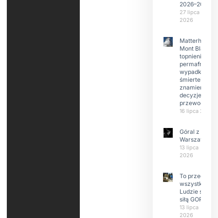
2026–2029
27 lipca
2026
Matterhorn i
Mont Blanc:
topnienie
permafrost,
wypadki
śmiertelne,
znamienne
decyzje
przewodnikó
16 lipca 2026
Góral z
Warszawy.
13 lipca
2026
To przede
wszystkim
Ludzie są
siłą GOPR
13 lipca
2026