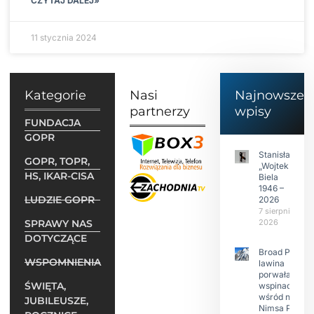
CZYTAJ DALEJ»
11 stycznia 2024
Kategorie
Nasi
Najnowsze
partnerzy
wpisy
FUNDACJA
GOPR
Stanisław
GOPR, TOPR,
„Wojtek”
HS, IKAR-CISA
Biela
1946 –
LUDZIE GOPR
2026
7 sierpnia
SPRAWY NAS
2026
DOTYCZĄCE
Broad Peak:
WSPOMNIENIA
lawina
porwała 10
ŚWIĘTA,
wspinaczy,
wśród nich
JUBILEUSZE,
Nimsa Purję.