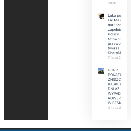
2026
Luka po
FATMAP-ie
nareszcie
zapełniona?
Polscy
ratownicy i
przewodnicy
tworzą
SharpMap
7 lipca 2026
GOPR
POKAZUJE
ZNISZCZONE
KASKI. W KIL
DNI AŻ 15
WYPADKÓW
ROWERZYST
W BESKIDAC
4 lipca 2026