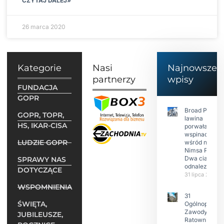
CZYTAJ DALEJ»
26 marca 2020
Kategorie
Nasi
Najnowsze
partnerzy
wpisy
FUNDACJA
GOPR
Broad Peak:
GOPR, TOPR,
lawina
HS, IKAR-CISA
porwała 10
wspinaczy,
LUDZIE GOPR
wśród nich
Nimsa Purję.
Dwa ciała
SPRAWY NAS
odnalezione.
DOTYCZĄCE
31 lipca 2026
WSPOMNIENIA
31
ŚWIĘTA,
Ogólnopolski
Zawody w
JUBILEUSZE,
Ratownictwie