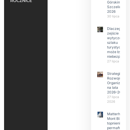
ROCZNICE
Górskim –
Szczeliniec
2026
30 lipca 2026
Dlaczego
zejście z
wytyczonego
szlaku
turystyczneg
może być
niebezpieczn
27 lipca 2026
Strategia
Rozwoju
Organizacji
na lata
2026–2029
27 lipca
2026
Matterhorn i
Mont Blanc:
topnienie
permafrost,