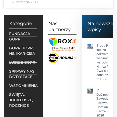
20 września 2013
Kategorie
Nasi
Najnowsze
partnerzy
wpisy
FUNDACJA
GOPR
Broad Peak:
GOPR, TOPR,
lawina
HS, IKAR-CISA
porwała 10
wspinaczy,
LUDZIE GOPR
wśród nich
Nimsa Purję.
Dwa ciała
SPRAWY NAS
odnalezione.
DOTYCZĄCE
31 lipca 2026
WSPOMNIENIA
31
ŚWIĘTA,
Ogólnopolski
Zawody w
JUBILEUSZE,
Ratownictwie
ROCZNICE
Górskim –
Szczeliniec
2026