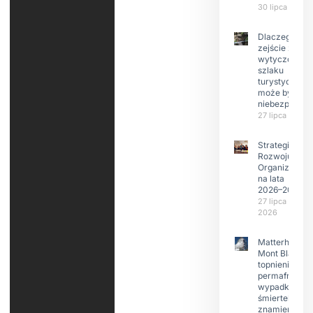
30 lipca 2026
Dlaczego
zejście z
wytyczonego
szlaku
turystyczneg
może być
niebezpieczn
27 lipca 2026
Strategia
Rozwoju
Organizacji
na lata
2026–2029
27 lipca
2026
Matterhorn i
Mont Blanc:
topnienie
permafrost,
wypadki
śmiertelne,
znamienne