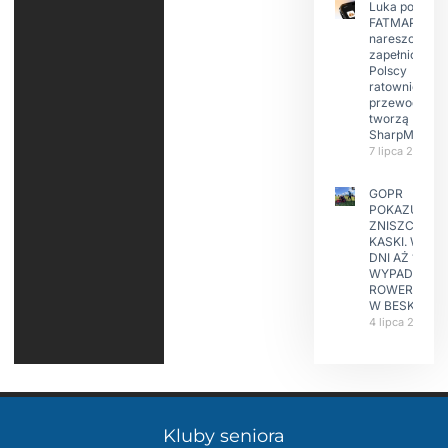
Luka po
FATMAP-ie
nareszcie
zapełniona?
Polscy
ratownicy i
przewodnicy
tworzą
SharpMap
7 lipca 2026
GOPR
POKAZUJE
ZNISZCZONE
KASKI. W KIL
DNI AŻ 15
WYPADKÓW
ROWERZYST
W BESKIDAC
4 lipca 2026
Kluby seniora