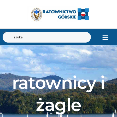
ratownicy i
żagle