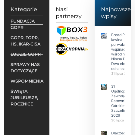
Kategorie
Nasi
Najnowsze
partnerzy
wpisy
FUNDACJA
GOPR
Broad Peak:
GOPR, TOPR,
lawina
HS, IKAR-CISA
porwała 10
wspinaczy,
LUDZIE GOPR
wśród nich
Nimsa Purję.
Dwa ciała
SPRAWY NAS
odnalezione.
DOTYCZĄCE
31 lipca 2026
WSPOMNIENIA
31
ŚWIĘTA,
Ogólnopolski
Zawody w
JUBILEUSZE,
Ratownictwie
ROCZNICE
Górskim –
Szczeliniec
2026
30 lipca 2026
Dlaczego