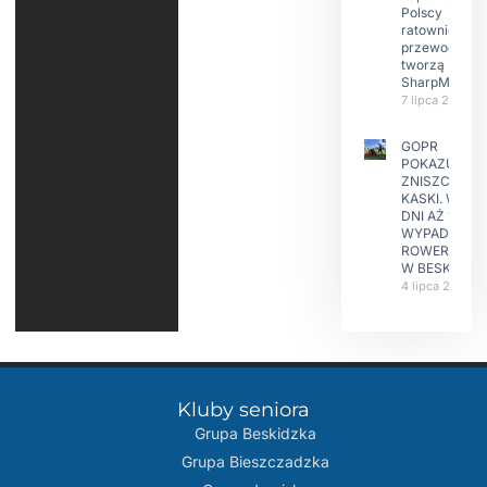
Polscy
ratownicy i
przewodnicy
tworzą
SharpMap
7 lipca 2026
GOPR
POKAZUJE
ZNISZCZONE
KASKI. W KIL
DNI AŻ 15
WYPADKÓW
ROWERZYST
W BESKIDAC
4 lipca 2026
Kluby seniora
Grupa Beskidzka​
Grupa Bieszczadzka