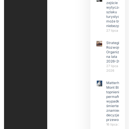
zejście z
wytyczonego
szlaku
turystyczneg
może być
niebezpieczn
27 lipca 2026
Strategia
Rozwoju
Organizacji
na lata
2026–2029
27 lipca
2026
Matterhorn i
Mont Blanc:
topnienie
permafrost,
wypadki
śmiertelne,
znamienne
decyzje
przewodnikó
16 lipca 2026