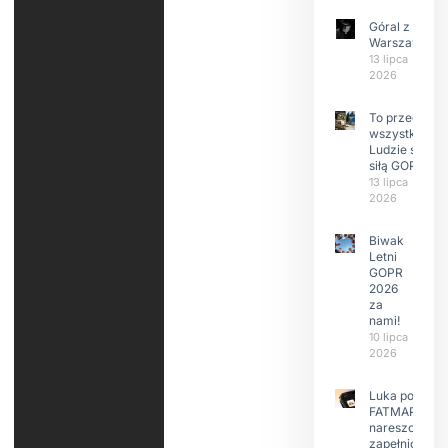
Góral z
Warszawy.
13 lipca
2026
To przede
wszystkim
Ludzie są
siłą GOPR
13 lipca
2026
Biwak
Letni
GOPR
2026
za
nami!
10 lipca
2026
Luka po
FATMAP-ie
nareszcie
zapełniona?