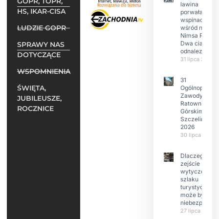
GOPR, TOPR,
lawina
HS, IKAR-CISA
porwała 10
wspinaczy,
LUDZIE GOPR
wśród nich
Nimsa Purję.
Dwa ciała
SPRAWY NAS
odnalezione.
DOTYCZĄCE
31 lipca 2026
WSPOMNIENIA
31
ŚWIĘTA,
Ogólnopolski
Zawody w
JUBILEUSZE,
Ratownictwie
ROCZNICE
Górskim –
Szczeliniec
2026
30 lipca 2026
Dlaczego
zejście z
wytyczonego
szlaku
turystyczneg
może być
niebezpieczn
27 lipca 2026