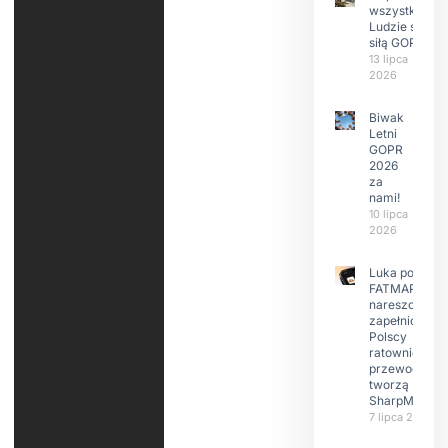
wszystkim
Ludzie są
siłą GOPR
13 lipca
2026
Biwak
Letni
GOPR
2026
za
nami!
10 lipca
2026
Luka po
FATMAP-ie
nareszcie
zapełniona?
Polscy
ratownicy i
przewodnicy
tworzą
SharpMap
7 lipca 2026