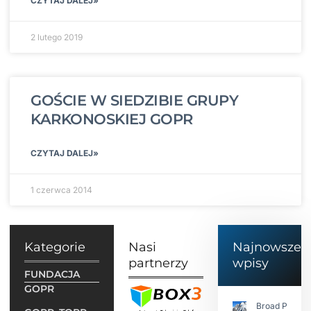
CZYTAJ DALEJ»
2 lutego 2019
GOŚCIE W SIEDZIBIE GRUPY
KARKONOSKIEJ GOPR
CZYTAJ DALEJ»
1 czerwca 2014
Kategorie
Nasi
Najnowsze
partnerzy
wpisy
FUNDACJA
GOPR
Broad Peak: