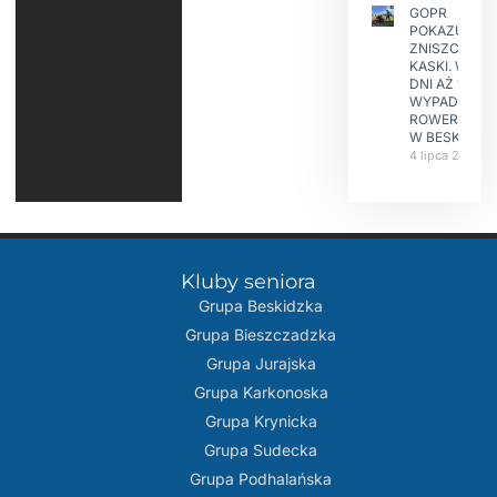
GOPR
POKAZUJE
ZNISZCZONE
KASKI. W KIL
DNI AŻ 15
WYPADKÓW
ROWERZYST
W BESKIDAC
4 lipca 2026
Kluby seniora
Grupa Beskidzka​
Grupa Bieszczadzka
Grupa Jurajska
Grupa Karkonoska
Grupa Krynicka
Grupa Sudecka
Grupa Podhalańska