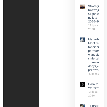
Strategia
Rozwoju
Organizacji
na lata
2026–2029
27 lipca
2026
Matterhorn i
Mont Blanc:
topnienie
permafrost,
wypadki
śmiertelne,
znamienne
decyzje
przewodnikó
16 lipca 2026
Góral z
Warszawy.
13 lipca
2026
To przede