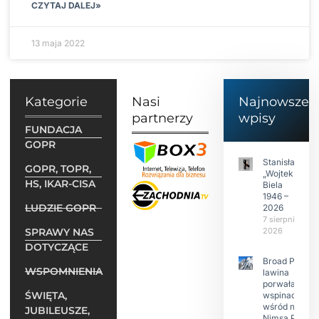
CZYTAJ DALEJ»
13 maja 2022
Kategorie
Nasi
Najnowsze
partnerzy
wpisy
FUNDACJA
GOPR
Stanisław
GOPR, TOPR,
„Wojtek”
HS, IKAR-CISA
Biela
1946 –
LUDZIE GOPR
2026
7 sierpnia
SPRAWY NAS
2026
DOTYCZĄCE
Broad Peak:
WSPOMNIENIA
lawina
porwała 10
ŚWIĘTA,
wspinaczy,
wśród nich
JUBILEUSZE,
Nimsa Purję.