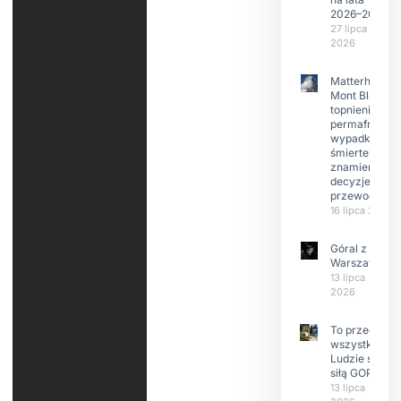
2026–2029
27 lipca
2026
Matterhorn i
Mont Blanc:
topnienie
permafrost,
wypadki
śmiertelne,
znamienne
decyzje
przewodnikó
16 lipca 2026
Góral z
Warszawy.
13 lipca
2026
To przede
wszystkim
Ludzie są
siłą GOPR
13 lipca