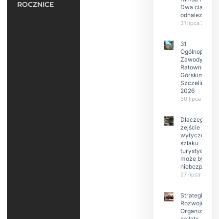
ROCZNICE
Dwa ciała
odnalezione.
31 lipca 2026
31
Ogólnopolski
Zawody w
Ratownictwie
Górskim –
Szczeliniec
2026
30 lipca 2026
Dlaczego
zejście z
wytyczonego
szlaku
turystyczneg
może być
niebezpieczn
27 lipca 2026
Strategia
Rozwoju
Organizacji
na lata