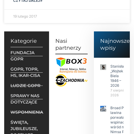
CZYTAJ DALEJ»
19 lutego 2017
Kategorie
Nasi
Najnowsze
partnerzy
wpisy
FUNDACJA
GOPR
Stanisław
GOPR, TOPR,
„Wojtek”
HS, IKAR-CISA
Biela
1946 –
LUDZIE GOPR
2026
7 sierpnia
SPRAWY NAS
2026
DOTYCZĄCE
Broad Peak:
WSPOMNIENIA
lawina
porwała 10
ŚWIĘTA,
wspinaczy,
wśród nich
JUBILEUSZE,
Nimsa Purję.