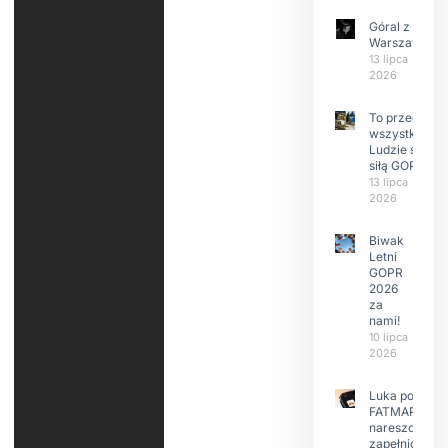
Góral z
Warszawy.
13 lipca
2026
To przede
wszystkim
Ludzie są
siłą GOPR
13 lipca
2026
Biwak
Letni
GOPR
2026
za
nami!
10 lipca
2026
Luka po
FATMAP-ie
nareszcie
zapełniona?