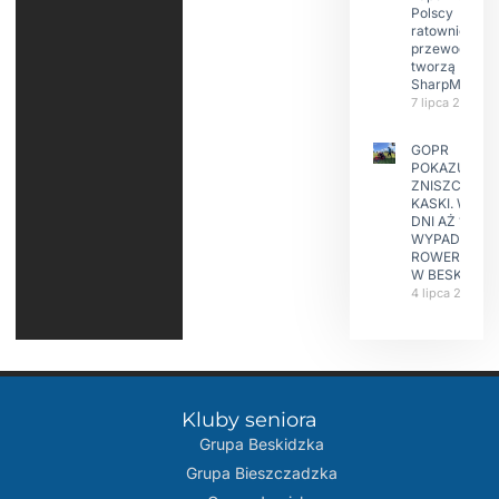
Polscy
ratownicy i
przewodnicy
tworzą
SharpMap
7 lipca 2026
GOPR
POKAZUJE
ZNISZCZONE
KASKI. W KIL
DNI AŻ 15
WYPADKÓW
ROWERZYST
W BESKIDAC
4 lipca 2026
Kluby seniora
Grupa Beskidzka​
Grupa Bieszczadzka