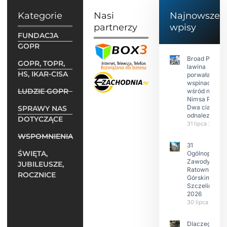
Kategorie
Nasi
Najnowsze
partnerzy
wpisy
FUNDACJA
GOPR
Broad Peak:
GOPR, TOPR,
lawina
HS, IKAR-CISA
porwała 10
wspinaczy,
LUDZIE GOPR
wśród nich
Nimsa Purję.
Dwa ciała
SPRAWY NAS
odnalezione.
DOTYCZĄCE
31 lipca 2026
WSPOMNIENIA
31
ŚWIĘTA,
Ogólnopolski
Zawody w
JUBILEUSZE,
Ratownictwie
ROCZNICE
Górskim –
Szczeliniec
2026
30 lipca 2026
Dlaczego