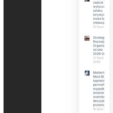
zejście z
wytyczonego
szlaku
turystyczneg
może być
niebezpieczn
27 lipca 2026
Strategia
Rozwoju
Organizacji
na lata
2026–2029
27 lipca
2026
Matterhorn i
Mont Blanc:
topnienie
permafrost,
wypadki
śmiertelne,
znamienne
decyzje
przewodnikó
16 lipca 2026