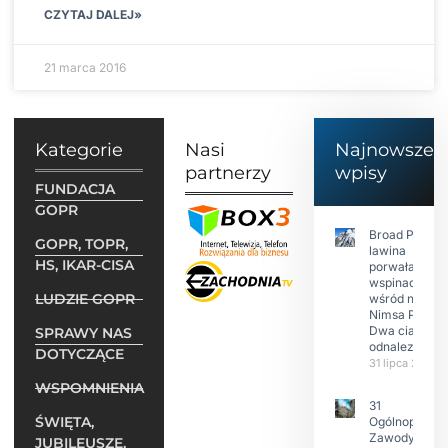
CZYTAJ DALEJ»
21 marca 2016
Kategorie
Nasi
Najnowsze
partnerzy
wpisy
FUNDACJA
GOPR
Broad Peak:
GOPR, TOPR,
lawina
HS, IKAR-CISA
porwała 10
wspinaczy,
LUDZIE GOPR
wśród nich
Nimsa Purję.
Dwa ciała
SPRAWY NAS
odnalezione.
DOTYCZĄCE
31 lipca 2026
WSPOMNIENIA
31
ŚWIĘTA,
Ogólnopolski
Zawody w
JUBILEUSZE,