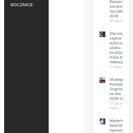
Ratownictwie
ROCZNICE
Górskim –
Szczeliniec
2026
30 lipca 2026
Dlaczego
zejście z
wytyczonego
szlaku
turystyczneg
może być
niebezpieczn
27 lipca 2026
Strategia
Rozwoju
Organizacji
na lata
2026–2029
27 lipca
2026
Matterhorn i
Mont Blanc:
topnienie