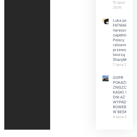
10 lipca
2026
Luka po
FATMAP-ie
nareszcie
zapełniona?
Polscy
ratownicy i
przewodnicy
tworzą
SharpMap
7 lipca 2026
GOPR
POKAZUJE
ZNISZCZONE
KASKI. W KIL
DNI AŻ 15
WYPADKÓW
ROWERZYST
W BESKIDAC
4 lipca 2026