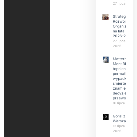
27 lipca 2026
Strategia
Rozwoju
Organizacji
na lata
2026–2029
27 lipca
2026
Matterhorn i
Mont Blanc:
topnienie
permafrost,
wypadki
śmiertelne,
znamienne
decyzje
przewodnikó
16 lipca 2026
Góral z
Warszawy.
13 lipca
2026