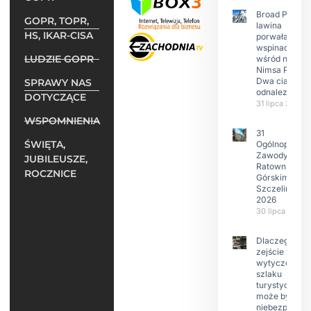
Broad Peak:
GOPR, TOPR,
lawina
HS, IKAR-CISA
porwała 10
wspinaczy,
LUDZIE GOPR
wśród nich
Nimsa Purję.
Dwa ciała
SPRAWY NAS
odnalezione.
DOTYCZĄCE
31 lipca 2026
WSPOMNIENIA
31
ŚWIĘTA,
Ogólnopolski
Zawody w
JUBILEUSZE,
Ratownictwie
ROCZNICE
Górskim –
Szczeliniec
2026
30 lipca 2026
Dlaczego
zejście z
wytyczonego
szlaku
turystyczneg
może być
niebezpieczn