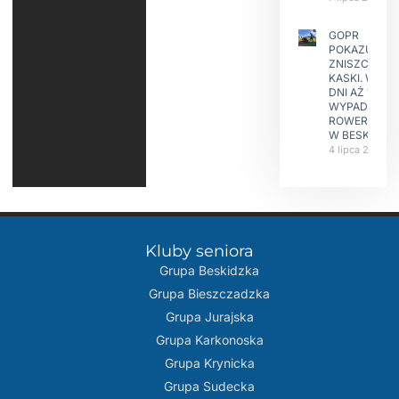
GOPR
POKAZUJE
ZNISZCZONE
KASKI. W KIL
DNI AŻ 15
WYPADKÓW
ROWERZYST
W BESKIDAC
4 lipca 2026
Kluby seniora
Grupa Beskidzka​
Grupa Bieszczadzka
Grupa Jurajska
Grupa Karkonoska
Grupa Krynicka
Grupa Sudecka