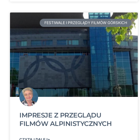
FESTIWALE I PRZEGLĄDY FILMÓW GÓRSKICH
IMPRESJE Z PRZEGLĄDU
FILMÓW ALPINISTYCZNYCH
CZYTAJ DALEJ»