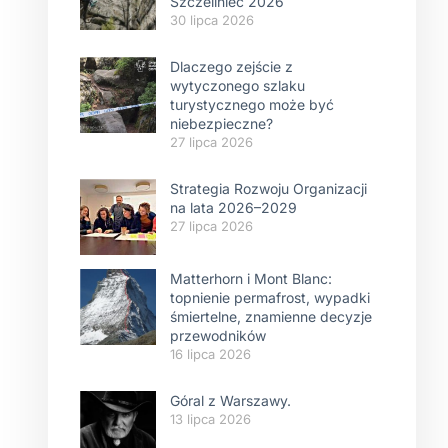
Szczeliniec 2026
30 lipca 2026
Dlaczego zejście z
wytyczonego szlaku
turystycznego może być
niebezpieczne?
27 lipca 2026
Strategia Rozwoju Organizacji
na lata 2026–2029
27 lipca 2026
Matterhorn i Mont Blanc:
topnienie permafrost, wypadki
śmiertelne, znamienne decyzje
przewodników
16 lipca 2026
Góral z Warszawy.
13 lipca 2026