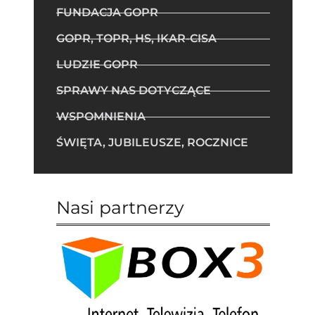
FUNDACJA GOPR
GOPR, TOPR, HS, IKAR-CISA
LUDZIE GOPR
SPRAWY NAS DOTYCZĄCE
WSPOMNIENIA
ŚWIĘTA, JUBILEUSZE, ROCZNICE
Nasi partnerzy