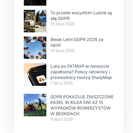
To przede wszystkim Ludzie są
siłą GOPR
13 lipca 2026
Biwak Letni GOPR 2026 za
nami!
10 lipca 2026
Luka po FATMAP-ie nareszcie
zapełniona? Polscy ratownicy i
przewodnicy tworzą SharpMap
7 lipca 2026
GOPR POKAZUJE ZNISZCZONE
KASKI. W KILKA DNI AŻ 15
WYPADKÓW ROWERZYSTÓW
W BESKIDACH
4 lipca 2026