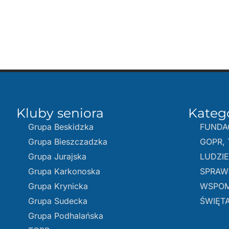
Kluby seniora
Kateg
Grupa Beskidzka​
FUNDA
Grupa Bieszczadzka
GOPR, 
Grupa Jurajska
LUDZI
Grupa Karkonoska
SPRAW
Grupa Krynicka
WSPOM
Grupa Sudecka
ŚWIĘTA
Grupa Podhalańska