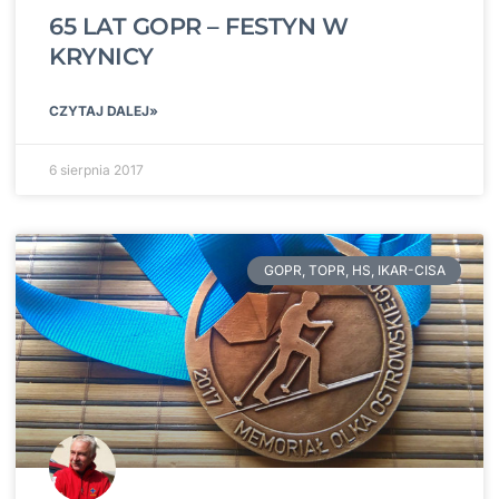
65 LAT GOPR – FESTYN W
KRYNICY
CZYTAJ DALEJ»
6 sierpnia 2017
GOPR, TOPR, HS, IKAR-CISA