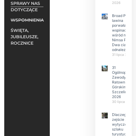
SPRAWY NAS
2026
DOTYCZĄCE
Broad Peak:
WSPOMNIENIA
lawina
porwała 10
ŚWIĘTA,
wspinaczy,
wśród nich
JUBILEUSZE,
Nimsa Purję.
ROCZNICE
Dwa ciała
odnalezione.
31 lipca 2026
31
Ogólnopolski
Zawody w
Ratownictwie
Górskim –
Szczeliniec
2026
30 lipca 2026
Dlaczego
zejście z
wytyczonego
szlaku
turystyczneg