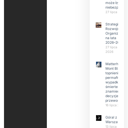
może być
niebezpieczn
27 lipca 2026
Strategia
Rozwoju
Organizacji
na lata
2026–2029
27 lipca
2026
Matterhorn i
Mont Blanc:
topnienie
permafrost,
wypadki
śmiertelne,
znamienne
decyzje
przewodnikó
16 lipca 2026
Góral z
Warszawy.
13 lipca