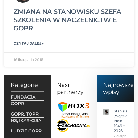
ZMIANA NA STANOWISKU SZEFA
SZKOLENIA W NACZELNICTWIE
GOPR
CZYTAJ DALEJ»
16 listopada 2015
Kategorie
Nasi
Najnowsze
partnerzy
wpisy
FUNDACJA
GOPR
Stanisław
GOPR, TOPR,
„Wojtek”
HS, IKAR-CISA
Biela
1946 –
LUDZIE GOPR
2026
7 sierpnia