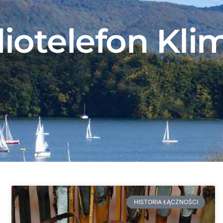
diotelefon Kli
HISTORIA ŁĄCZNOŚCI