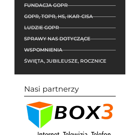
FUNDACJA GOPR
GOPR, TOPR, HS, IKAR-CISA
LUDZIE GOPR
SPRAWY NAS DOTYCZĄCE
WSPOMNIENIA
ŚWIĘTA, JUBILEUSZE, ROCZNICE
Nasi partnerzy