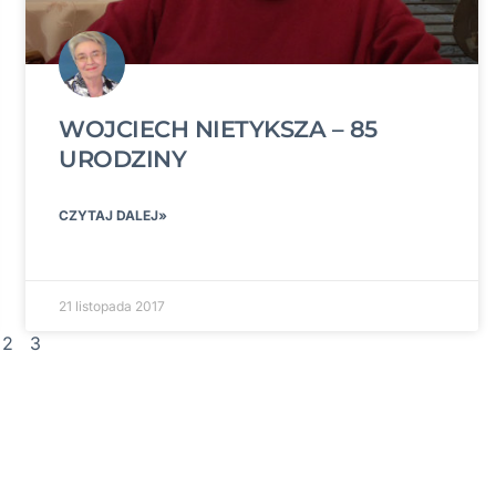
WOJCIECH NIETYKSZA – 85
URODZINY
CZYTAJ DALEJ»
21 listopada 2017
2
3