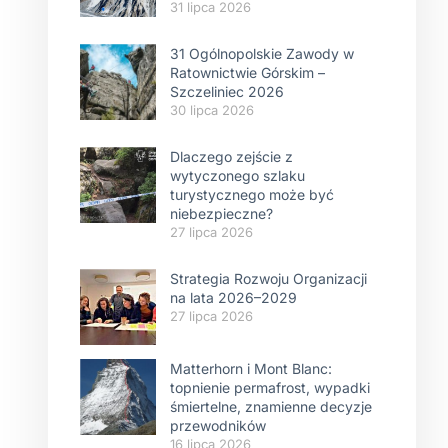
31 lipca 2026
31 Ogólnopolskie Zawody w
Ratownictwie Górskim –
Szczeliniec 2026
30 lipca 2026
Dlaczego zejście z
wytyczonego szlaku
turystycznego może być
niebezpieczne?
27 lipca 2026
Strategia Rozwoju Organizacji
na lata 2026–2029
27 lipca 2026
Matterhorn i Mont Blanc:
topnienie permafrost, wypadki
śmiertelne, znamienne decyzje
przewodników
16 lipca 2026