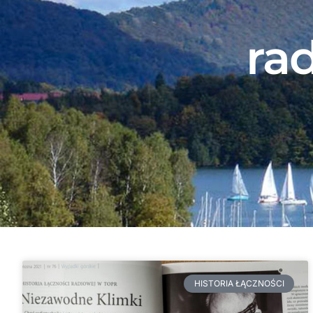
ra
HISTORIA ŁĄCZNOŚCI