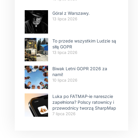
Góral z Warszawy.
13 lipca 2026
To przede wszystkim Ludzie są
siłą GOPR
13 lipca 2026
Biwak Letni GOPR 2026 za
nami!
10 lipca 2026
Luka po FATMAP-ie nareszcie
zapełniona? Polscy ratownicy i
przewodnicy tworzą SharpMap
7 lipca 2026