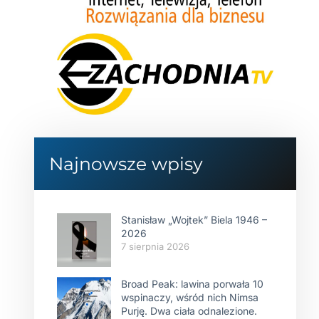
Najnowsze wpisy
Stanisław „Wojtek” Biela 1946 –
2026
7 sierpnia 2026
Broad Peak: lawina porwała 10
wspinaczy, wśród nich Nimsa
Purję. Dwa ciała odnalezione.