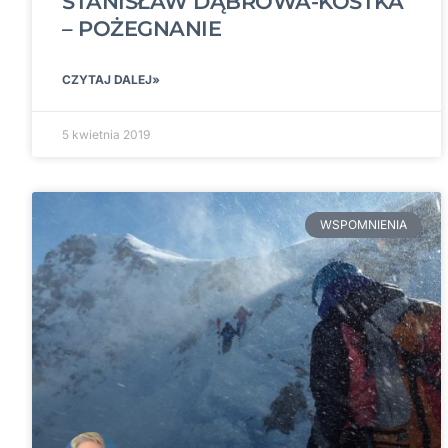
STANISŁAW DĄBROWA-KOSTKA
– POŻEGNANIE
CZYTAJ DALEJ»
5 kwietnia 2019
WSPOMNIENIA