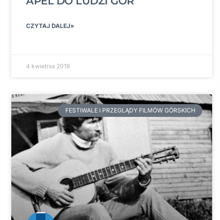
APEL DO LUDZI GÓR
CZYTAJ DALEJ»
4 kwietnia 2019
FESTIWALE I PRZEGLĄDY FILMÓW GÓRSKICH