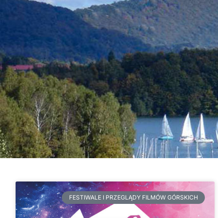
FESTIWALE I PRZEGLĄDY FILMÓW GÓRSKICH