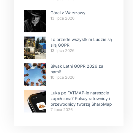
Góral z Warszawy.
13 lipca 2026
To przede wszystkim Ludzie są
siłą GOPR
13 lipca 2026
Biwak Letni GOPR 2026 za
nami!
10 lipca 2026
Luka po FATMAP-ie nareszcie
zapełniona? Polscy ratownicy i
przewodnicy tworzą SharpMap
7 lipca 2026