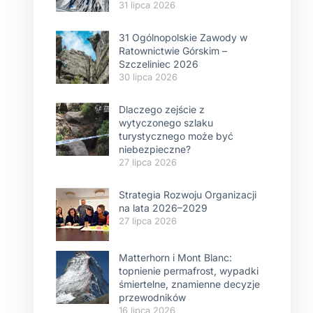
31 lipca 2026
31 Ogólnopolskie Zawody w
Ratownictwie Górskim –
Szczeliniec 2026
30 lipca 2026
Dlaczego zejście z
wytyczonego szlaku
turystycznego może być
niebezpieczne?
27 lipca 2026
Strategia Rozwoju Organizacji
na lata 2026–2029
27 lipca 2026
Matterhorn i Mont Blanc:
topnienie permafrost, wypadki
śmiertelne, znamienne decyzje
przewodników
16 lipca 2026