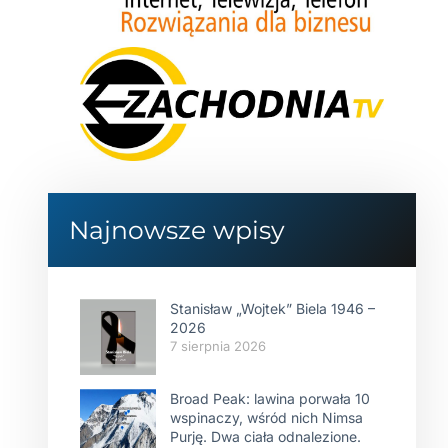
Najnowsze wpisy
Stanisław „Wojtek” Biela 1946 –
2026
7 sierpnia 2026
Broad Peak: lawina porwała 10
wspinaczy, wśród nich Nimsa
Purję. Dwa ciała odnalezione.