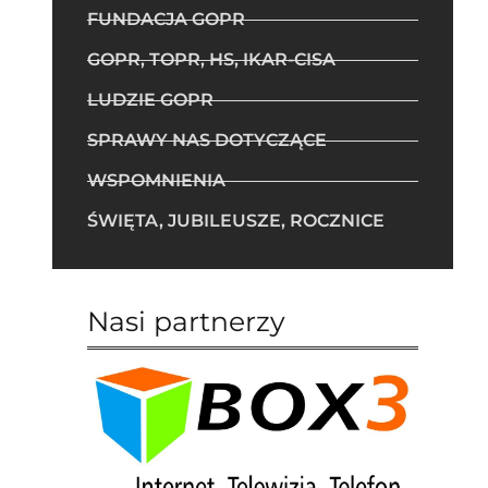
FUNDACJA GOPR
GOPR, TOPR, HS, IKAR-CISA
LUDZIE GOPR
SPRAWY NAS DOTYCZĄCE
WSPOMNIENIA
ŚWIĘTA, JUBILEUSZE, ROCZNICE
Nasi partnerzy