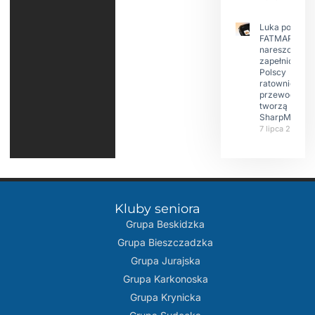
Luka po
FATMAP-ie
nareszcie
zapełniona?
Polscy
ratownicy i
przewodnicy
tworzą
SharpMap
7 lipca 2026
Kluby seniora
Grupa Beskidzka​
Grupa Bieszczadzka
Grupa Jurajska
Grupa Karkonoska
Grupa Krynicka