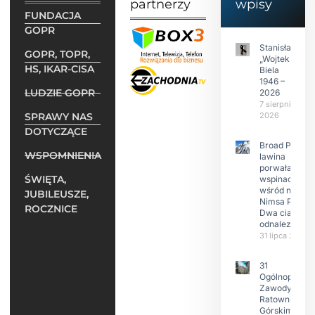
partnerzy
wpisy
FUNDACJA
GOPR
Stanisław
GOPR, TOPR,
„Wojtek”
HS, IKAR-CISA
Biela
1946 –
LUDZIE GOPR
2026
7 sierpnia
SPRAWY NAS
2026
DOTYCZĄCE
Broad Peak:
WSPOMNIENIA
lawina
porwała 10
ŚWIĘTA,
wspinaczy,
wśród nich
JUBILEUSZE,
Nimsa Purję.
ROCZNICE
Dwa ciała
odnalezione.
31 lipca 2026
31
Ogólnopolski
Zawody w
Ratownictwie
Górskim –