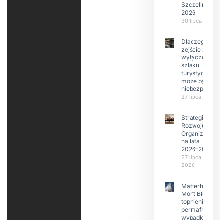
Szczeliniec
2026
30 lipca 2026
Dlaczego
zejście z
wytyczonego
szlaku
turystyczneg
może być
niebezpieczn
27 lipca 2026
Strategia
Rozwoju
Organizacji
na lata
2026–2029
27 lipca
2026
Matterhorn i
Mont Blanc:
topnienie
permafrost,
wypadki