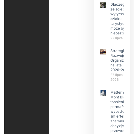
Dlaczego
zejście z
wytyczonego
szlaku
turystyczneg
może być
niebezpieczn
27 lipca 2026
Strategia
Rozwoju
Organizacji
na lata
2026–2029
27 lipca
2026
Matterhorn i
Mont Blanc:
topnienie
permafrost,
wypadki
śmiertelne,
znamienne
decyzje
przewodnikó