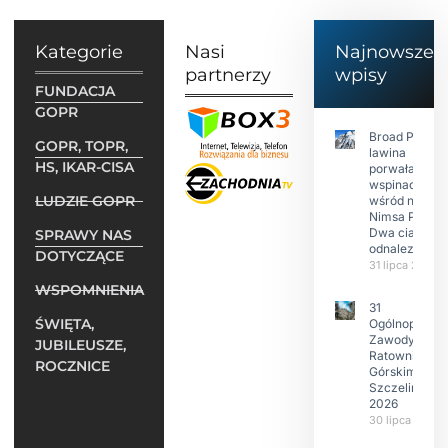
Kategorie
Nasi
Najnowsze
partnerzy
wpisy
FUNDACJA
GOPR
Broad Peak:
GOPR, TOPR,
lawina
HS, IKAR-CISA
porwała 10
wspinaczy,
LUDZIE GOPR
wśród nich
Nimsa Purję.
Dwa ciała
SPRAWY NAS
odnalezione.
DOTYCZĄCE
31 lipca 2026
WSPOMNIENIA
31
ŚWIĘTA,
Ogólnopolski
Zawody w
JUBILEUSZE,
Ratownictwie
ROCZNICE
Górskim –
Szczeliniec
2026
30 lipca 2026