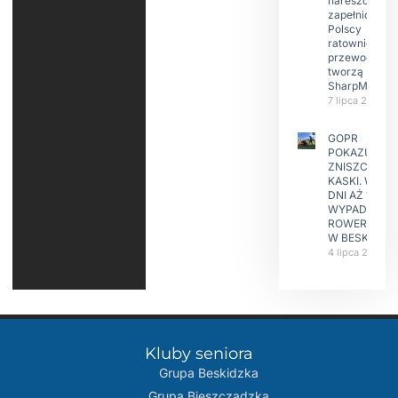
nareszcie
zapełniona?
Polscy
ratownicy i
przewodnicy
tworzą
SharpMap
7 lipca 2026
GOPR
POKAZUJE
ZNISZCZONE
KASKI. W KIL
DNI AŻ 15
WYPADKÓW
ROWERZYST
W BESKIDAC
4 lipca 2026
Kluby seniora
Grupa Beskidzka​
Grupa Bieszczadzka