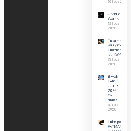
16 lipca 2026
Góral z
Warszawy.
13 lipca
2026
To przede
wszystkim
Ludzie są
siłą GOPR
13 lipca
2026
Biwak
Letni
GOPR
2026
za
nami!
10 lipca
2026
Luka po
FATMAP-ie