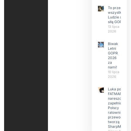
To przede
wszystkim
Ludzie są
siłą GOPR
13 lipca
2026
Biwak
Letni
GOPR
2026
za
nami!
10 lipca
2026
Luka po
FATMAP-ie
nareszcie
zapełniona?
Polscy
ratownicy i
przewodnicy
tworzą
SharpMap