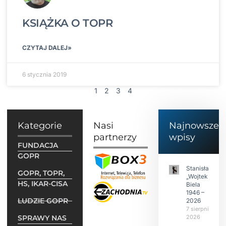
KSIĄŻKA O TOPR
CZYTAJ DALEJ»
6 stycznia 2019
1
2
3
4
Kategorie
Nasi
Najnowsze
partnerzy
wpisy
FUNDACJA
GOPR
Stanisław
GOPR, TOPR,
„Wojtek”
HS, IKAR-CISA
Biela
1946 –
LUDZIE GOPR
2026
7 sierpnia
SPRAWY NAS
2026