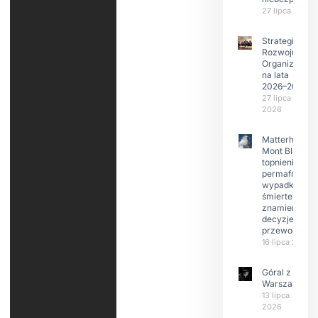
27 lipca 2026
Strategia
Rozwoju
Organizacji
na lata
2026–2029
27 lipca
2026
Matterhorn i
Mont Blanc:
topnienie
permafrost,
wypadki
śmiertelne,
znamienne
decyzje
przewodnikó
16 lipca 2026
Góral z
Warszawy.
13 lipca
2026