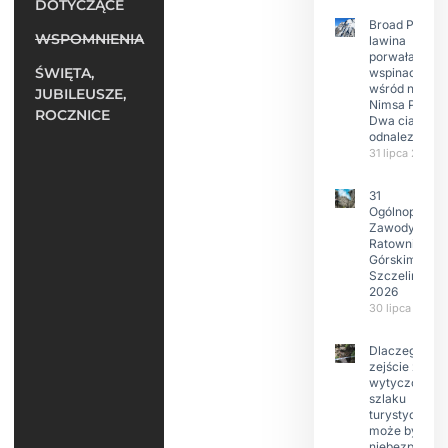
DOTYCZĄCE
Broad Peak:
WSPOMNIENIA
lawina
porwała 10
ŚWIĘTA,
wspinaczy,
wśród nich
JUBILEUSZE,
Nimsa Purję.
ROCZNICE
Dwa ciała
odnalezione.
31 lipca 2026
31
Ogólnopolski
Zawody w
Ratownictwie
Górskim –
Szczeliniec
2026
30 lipca 2026
Dlaczego
zejście z
wytyczonego
szlaku
turystyczneg
może być
niebezpieczn