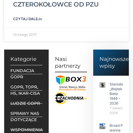
CZTEROKOŁOWCE OD PZU
CZYTAJ DALEJ»
13 lutego 2017
Kategorie
Nasi
Najnowsze
partnerzy
wpisy
FUNDACJA
GOPR
Stanisław
GOPR, TOPR,
„Wojtek”
HS, IKAR-CISA
Biela
1946 –
LUDZIE GOPR
2026
7 sierpnia
SPRAWY NAS
2026
DOTYCZĄCE
Broad Peak:
WSPOMNIENIA
lawina