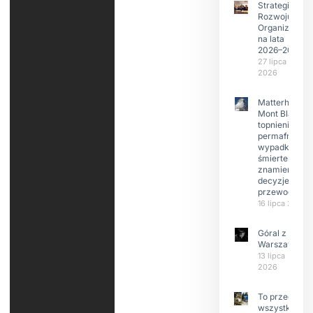
Strategia
Rozwoju
Organizacji
na lata
2026–2029
27 lipca
2026
Matterhorn i
Mont Blanc:
topnienie
permafrost,
wypadki
śmiertelne,
znamienne
decyzje
przewodnikó
16 lipca 2026
Góral z
Warszawy.
13 lipca
2026
To przede
wszystkim