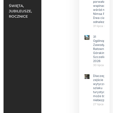
porwała 10
ŚWIĘTA,
wspinaczy,
wśród nich
JUBILEUSZE,
Nimsa Purję.
ROCZNICE
Dwa ciała
odnalezione.
31 lipca 2026
31
Ogólnopolski
Zawody w
Ratownictwie
Górskim –
Szczeliniec
2026
30 lipca 2026
Dlaczego
zejście z
wytyczonego
szlaku
turystyczneg
może być
niebezpieczn
27 lipca 2026